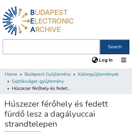
B
UDAPEST
E
LECTRONIC
A
RCHIVE
Search
(current
Log In
Home
Budapest Gyűjtemény
Különgyűjtemények
Communities & Collections
Sajtókivágat-gyűjtemény
All of DSpace
Húszezer férőhely és fedett fürdő lesz a dagályuccai strandtelepen
Statistics
Húszezer férőhely és fedett
About us
fürdő lesz a dagályuccai
strandtelepen