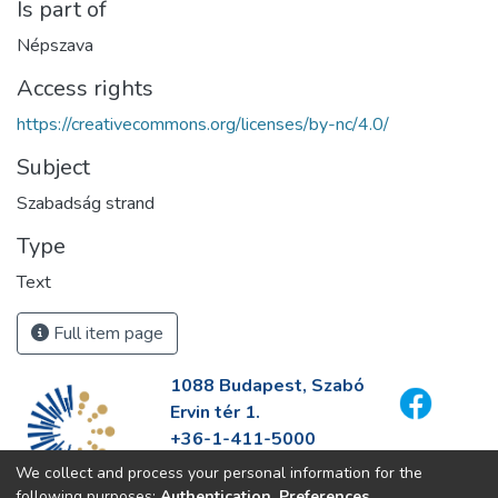
Is part of
Népszava
Access rights
https://creativecommons.org/licenses/by-nc/4.0/
Subject
Szabadság strand
Type
Text
Full item page
1088 Budapest, Szabó
Ervin tér 1.
+36-1-411-5000
info@fszek.hu
We collect and process your personal information for the
https://fszek.hu
following purposes:
Authentication, Preferences,