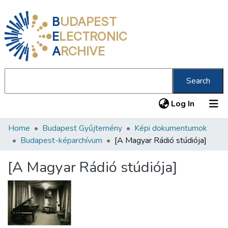
B
UDAPEST
E
LECTRONIC
A
RCHIVE
Search
(current
Log In
Home
Budapest Gyűjtemény
Képi dokumentumok
Communities & Collections
Budapest-képarchívum
[A Magyar Rádió stúdiója]
All of DSpace
[A Magyar Rádió stúdiója]
Statistics
About us