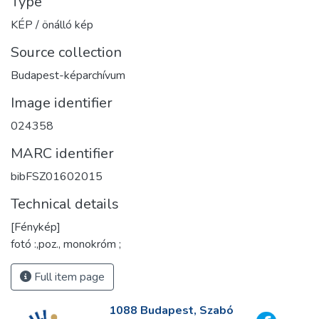
Type
KÉP / önálló kép
Source collection
Budapest-képarchívum
Image identifier
024358
MARC identifier
bibFSZ01602015
Technical details
[Fénykép]
fotó :,poz., monokróm ;
Full item page
1088 Budapest, Szabó