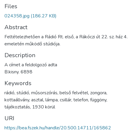
Files
024358.jpg
(186.27 KB)
Abstract
Feltételezhetően a Rádió Rt. első, a Rákóczi út 22. sz. ház 4.
emeletén működő stúdiója.
Description
A címet a feldolgozó adta
B.kisny. 6898
Keywords
rádió
,
stúdió
,
műsorszórás
,
belső felvétel
,
zongora
,
kottaállvány
,
asztal
,
lámpa
,
csillár
,
telefon
,
függöny
,
tájékoztatás
,
1930 körül
URI
https://bea.fszek.hu/handle/20.500.14711/165862