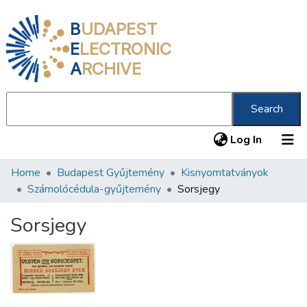
B
UDAPEST
E
LECTRONIC
A
RCHIVE
Search
(current
Log In
Home
Budapest Gyűjtemény
Kisnyomtatványok
Communities & Collections
Számolócédula-gyűjtemény
Sorsjegy
All of DSpace
Sorsjegy
Statistics
About us