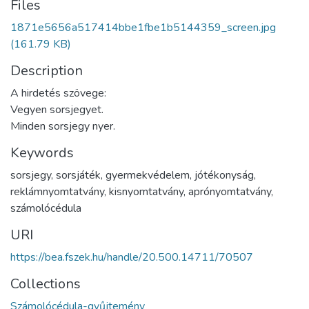
Files
1871e5656a517414bbe1fbe1b5144359_screen.jpg
(161.79 KB)
Description
A hirdetés szövege:
Vegyen sorsjegyet.
Minden sorsjegy nyer.
Keywords
sorsjegy
,
sorsjáték
,
gyermekvédelem
,
jótékonyság
,
reklámnyomtatvány
,
kisnyomtatvány
,
aprónyomtatvány
,
számolócédula
URI
https://bea.fszek.hu/handle/20.500.14711/70507
Collections
Számolócédula-gyűjtemény