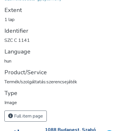
Extent
1 lap
Identifier
SZC C 1141
Language
hun
Product/Service
Termék/szolgáltatás:szerencsejáték
Type
Image
Full item page
1088 Budapest, Szabó