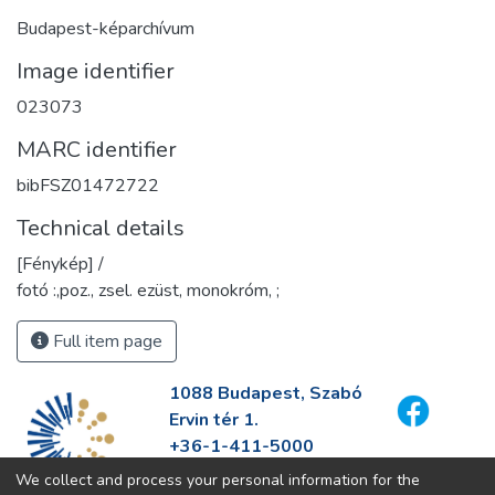
Budapest-képarchívum
Image identifier
023073
MARC identifier
bibFSZ01472722
Technical details
[Fénykép] /
fotó :,poz., zsel. ezüst, monokróm, ;
Full item page
1088 Budapest, Szabó
Ervin tér 1.
+36-1-411-5000
info@fszek.hu
We collect and process your personal information for the