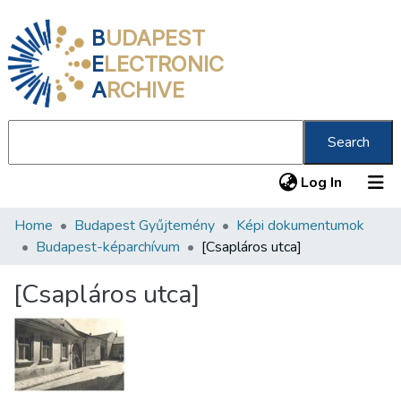
B
UDAPEST
E
LECTRONIC
A
RCHIVE
Search
(current
Log In
Home
Budapest Gyűjtemény
Képi dokumentumok
Communities & Collections
Budapest-képarchívum
[Csapláros utca]
All of DSpace
[Csapláros utca]
Statistics
About us