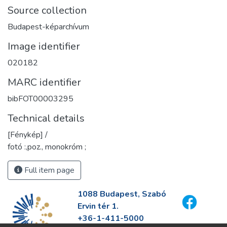
Source collection
Budapest-képarchívum
Image identifier
020182
MARC identifier
bibFOT00003295
Technical details
[Fénykép] /
fotó :,poz., monokróm ;
Full item page
1088 Budapest, Szabó
Ervin tér 1.
+36-1-411-5000