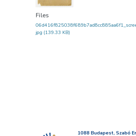
Files
06d416f825038f689b7ad8cc885aa6f1_scree
jpg
(139.33 KB)
1088 Budapest, Szabó Erv