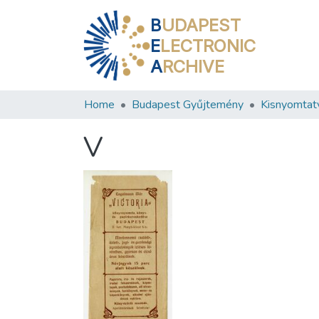
B
UDAPEST
E
LECTRONIC
A
RCHIVE
Home
Budapest Gyűjtemény
Kisnyomtat
V