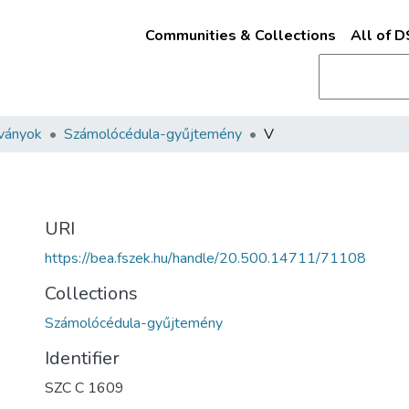
Communities & Collections
All of 
ványok
Számolócédula-gyűjtemény
V
URI
https://bea.fszek.hu/handle/20.500.14711/71108
Collections
Számolócédula-gyűjtemény
Identifier
SZC C 1609