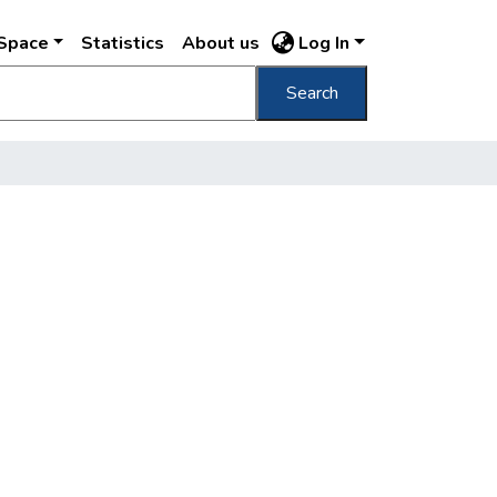
DSpace
Statistics
About us
Log In
Search