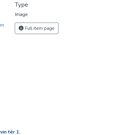
Type
Image
n.
Full item page
in tér 1.