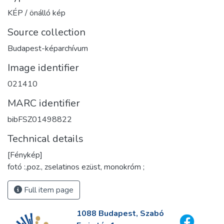
KÉP / önálló kép
Source collection
Budapest-képarchívum
Image identifier
021410
MARC identifier
bibFSZ01498822
Technical details
[Fénykép]
fotó :,poz., zselatinos ezüst, monokróm ;
Full item page
1088 Budapest, Szabó