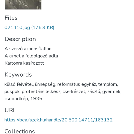
Files
021410.jpg
(175.9 KB)
Description
A szerző azonosítatlan
A címet a feldolgozó adta
Kartonra kasírozott
Keywords
külső felvétel
,
ünnepség
,
református egyház
,
templom
,
püspök
,
protestáns lelkész
,
cserkészet
,
zászló
,
gyermek
,
csoportkép
,
1935
URI
https://bea.fszek.hu/handle/20.500.14711/163132
Collections