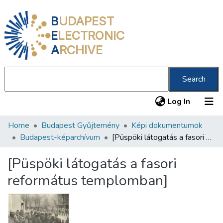
B
UDAPEST
E
LECTRONIC
A
RCHIVE
Search
(current
Log In
Home
Budapest Gyűjtemény
Képi dokumentumok
Communities & Collections
Budapest-képarchívum
[Püspöki látogatás a fasori református templomban]
All of DSpace
[Püspöki látogatás a fasori
Statistics
református templomban]
About us