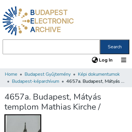
B
UDAPEST
E
LECTRONIC
A
RCHIVE
Search
(current
Log In
Home
Budapest Gyűjtemény
Képi dokumentumok
Communities & Collections
Budapest-képarchívum
4657a. Budapest, Mátyás templom Mathias Kirche /
All of DSpace
4657a. Budapest, Mátyás
Statistics
templom Mathias Kirche /
About us