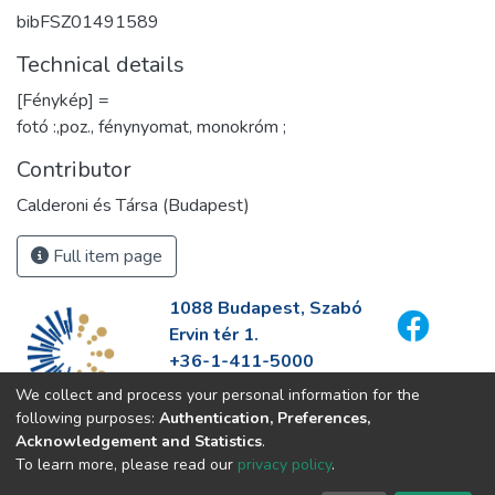
bibFSZ01491589
Technical details
[Fénykép] =
fotó :,poz., fénynyomat, monokróm ;
Contributor
Calderoni és Társa (Budapest)
Full item page
1088 Budapest, Szabó
Ervin tér 1.
+36-1-411-5000
info@fszek.hu
We collect and process your personal information for the
https://fszek.hu
following purposes:
Authentication, Preferences,
Acknowledgement and Statistics
.
To learn more, please read our
privacy policy
.