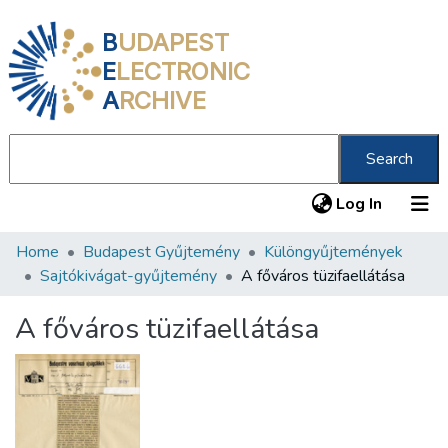
B
UDAPEST
E
LECTRONIC
A
RCHIVE
Search
(current
Log In
Home
Budapest Gyűjtemény
Különgyűjtemények
Communities & Collections
Sajtókivágat-gyűjtemény
A főváros tüzifaellátása
All of DSpace
A főváros tüzifaellátása
Statistics
About us