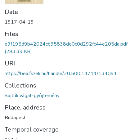
Date
1917-04-19
Files
e9f195d9b42024cb95838de0c0d292fc44e205da.pdf
(293.39 KB)
URI
https://bea.fszek.hu/handle/20.500.14711/134091
Collections
Sajtókivágat-gyűjtemény
Place, address
Budapest
Temporal coverage