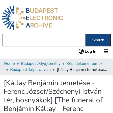
B
UDAPEST
E
LECTRONIC
A
RCHIVE
Search
(current
Log In
Home
Budapest Gyűjtemény
Képi dokumentumok
Communities & Collections
Budapest-képarchívum
[Kállay Benjámin temetése - Ferenc József/Széchenyi István tér, bosnyákok] [The funeral of Benjámin Kállay - Ferenc József/Széchenyi István Square, Bosniak guests]
All of DSpace
[Kállay Benjámin temetése -
Statistics
Ferenc József/Széchenyi István
About us
tér, bosnyákok] [The funeral of
Benjámin Kállay - Ferenc