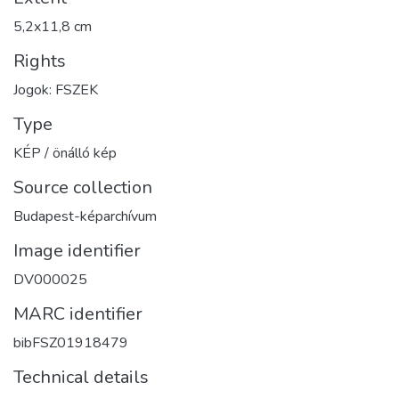
5,2x11,8 cm
Rights
Jogok: FSZEK
Type
KÉP / önálló kép
Source collection
Budapest-képarchívum
Image identifier
DV000025
MARC identifier
bibFSZ01918479
Technical details