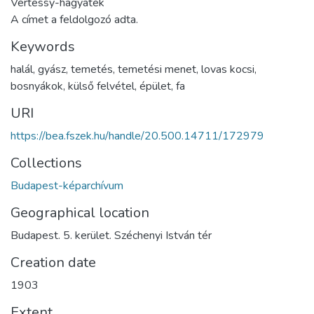
Vértessy-hagyaték
A címet a feldolgozó adta.
Keywords
halál
,
gyász
,
temetés
,
temetési menet
,
lovas kocsi
,
bosnyákok
,
külső felvétel
,
épület
,
fa
URI
https://bea.fszek.hu/handle/20.500.14711/172979
Collections
Budapest-képarchívum
Geographical location
Budapest. 5. kerület. Széchenyi István tér
Creation date
1903
Extent