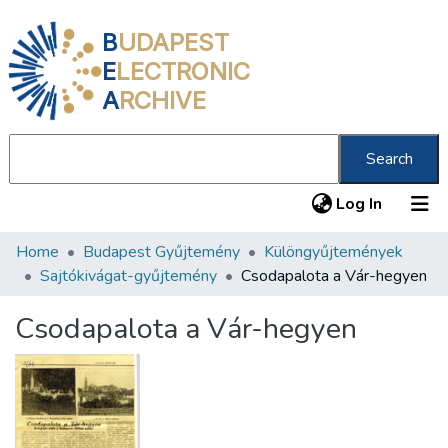
B
UDAPEST
E
LECTRONIC
A
RCHIVE
Search
(current
Log In
Home
Budapest Gyűjtemény
Különgyűjtemények
Communities & Collections
Sajtókivágat-gyűjtemény
Csodapalota a Vár-hegyen
All of DSpace
Csodapalota a Vár-hegyen
Statistics
About us