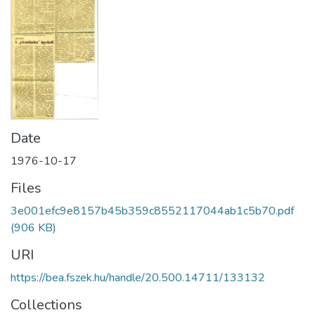
Date
1976-10-17
Files
3e001efc9e8157b45b359c8552117044ab1c5b70.pdf
(906 KB)
URI
https://bea.fszek.hu/handle/20.500.14711/133132
Collections