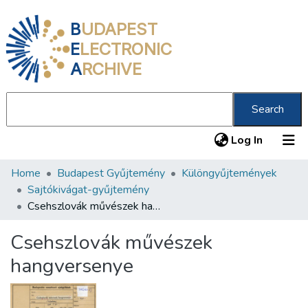
B
UDAPEST
E
LECTRONIC
A
RCHIVE
Search
(current
Log In
Home
Budapest Gyűjtemény
Különgyűjtemények
Communities & Collections
Sajtókivágat-gyűjtemény
All of DSpace
Csehszlovák művészek hangversenye
Statistics
Csehszlovák művészek
About us
hangversenye