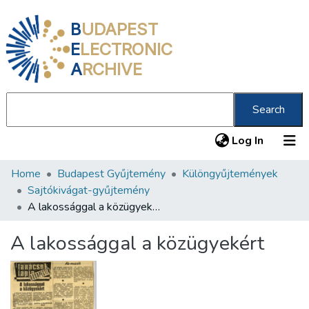
B
UDAPEST
E
LECTRONIC
A
RCHIVE
Search
(current
Log In
Home
Budapest Gyűjtemény
Különgyűjtemények
Communities & Collections
Sajtókivágat-gyűjtemény
All of DSpace
A lakossággal a közügyekért
Statistics
A lakossággal a közügyekért
About us