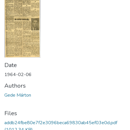
Date
1964-02-06
Authors
Gede Márton
Files
addb24fbe80e7f2e3096beca69830ab45ef03e0d.pdf
(1012.34 KB)