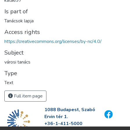
kata697
Is part of
Tanácsok lapja
Access rights
https://creativecommons.org/licenses/by-nc/4.0/
Subject
városi tanács
Type
Text
Full item page
1088 Budapest, Szabó
Ervin tér 1.
+36-1-411-5000