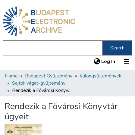
B
UDAPEST
E
LECTRONIC
A
RCHIVE
Search
(current
Log In
Home
Budapest Gyűjtemény
Különgyűjtemények
Communities & Collections
Sajtókivágat-gyűjtemény
All of DSpace
Rendezik a Fővárosi Könyvtár ügyeit
Statistics
Rendezik a Fővárosi Könyvtár
About us
ügyeit