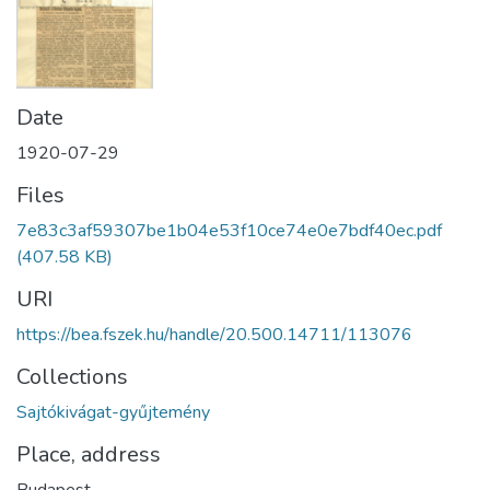
Date
1920-07-29
Files
7e83c3af59307be1b04e53f10ce74e0e7bdf40ec.pdf
(407.58 KB)
URI
https://bea.fszek.hu/handle/20.500.14711/113076
Collections
Sajtókivágat-gyűjtemény
Place, address
Budapest