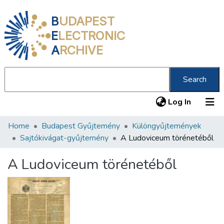
B
UDAPEST
E
LECTRONIC
A
RCHIVE
Search
(current
Log In
Home
Budapest Gyűjtemény
Különgyűjtemények
Communities & Collections
Sajtókivágat-gyűjtemény
A Ludoviceum törénetéből
All of DSpace
A Ludoviceum törénetéből
Statistics
About us