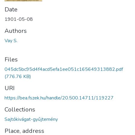
Date
1901-05-08
Authors
Vay S.
Files
045dc5bc95d4f4acd5efa1ee051c165649313882.pdf
(776.76 KB)
URI
https://bea.fszek.hu/handle/20.500.14711/119227
Collections
Sajtókivágat-gyűjtemény
Place, address