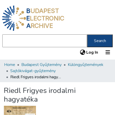
B
UDAPEST
E
LECTRONIC
A
RCHIVE
Search
(current
Log In
Home
Budapest Gyűjtemény
Különgyűjtemények
Communities & Collections
Sajtókivágat-gyűjtemény
All of DSpace
Riedl Frigyes irodalmi hagyatéka
Statistics
Riedl Frigyes irodalmi
About us
hagyatéka