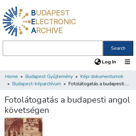
B
UDAPEST
E
LECTRONIC
A
RCHIVE
Search
(current
Log In
Home
Budapest Gyűjtemény
Képi dokumentumok
Communities & Collections
Budapest-képarchívum
Fotolátogatás a budapesti angol követségen
All of DSpace
Fotolátogatás a budapesti angol
Statistics
követségen
About us