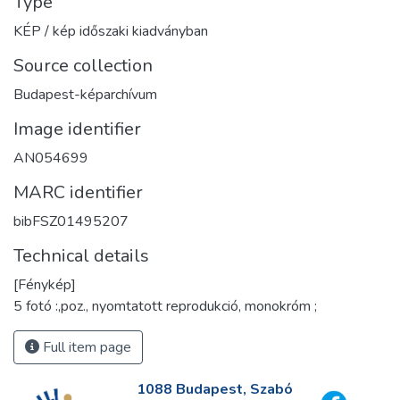
Type
KÉP / kép időszaki kiadványban
Source collection
Budapest-képarchívum
Image identifier
AN054699
MARC identifier
bibFSZ01495207
Technical details
[Fénykép]
5 fotó :,poz., nyomtatott reprodukció, monokróm ;
Full item page
1088 Budapest, Szabó