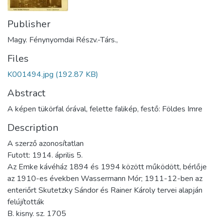
Publisher
Magy. Fénynyomdai Részv.-Társ.,
Files
K001494.jpg
(192.87 KB)
Abstract
A képen tükörfal órával, felette falikép, festő: Földes Imre
Description
A szerző azonosítatlan
Futott: 1914. április 5.
Az Emke kávéház 1894 és 1994 között működött, bérlője
az 1910-es években Wassermann Mór; 1911-12-ben az
enteriőrt Skutetzky Sándor és Rainer Károly tervei alapján
felújították
B. kisny. sz. 1705