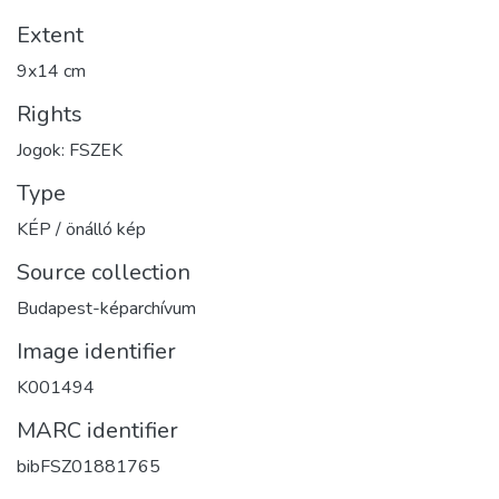
Extent
9x14 cm
Rights
Jogok: FSZEK
Type
KÉP / önálló kép
Source collection
Budapest-képarchívum
Image identifier
K001494
MARC identifier
bibFSZ01881765