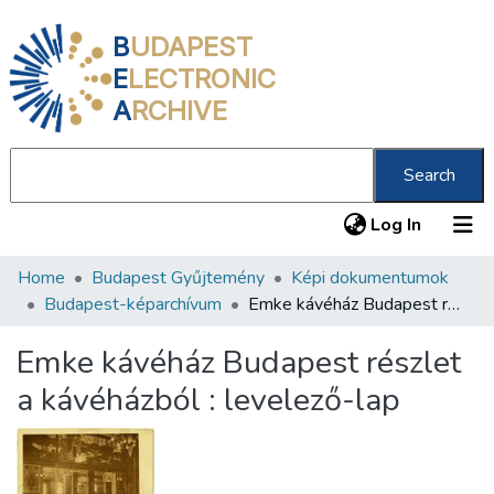
B
UDAPEST
E
LECTRONIC
A
RCHIVE
Search
(current
Log In
Home
Budapest Gyűjtemény
Képi dokumentumok
Communities & Collections
Budapest-képarchívum
Emke kávéház Budapest részlet a kávéházból : levelező-lap
All of DSpace
Emke kávéház Budapest részlet
Statistics
a kávéházból : levelező-lap
About us