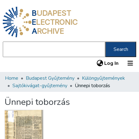
B
UDAPEST
E
LECTRONIC
A
RCHIVE
Search
(current
Log In
Home
Budapest Gyűjtemény
Különgyűjtemények
Communities & Collections
Sajtókivágat-gyűjtemény
Ünnepi toborzás
All of DSpace
Ünnepi toborzás
Statistics
About us