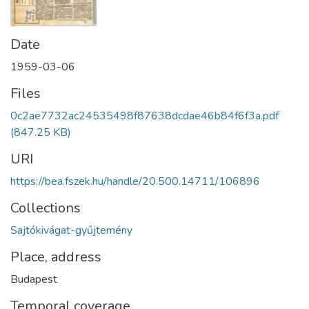
Date
1959-03-06
Files
0c2ae7732ac24535498f87638dcdae46b84f6f3a.pdf
(847.25 KB)
URI
https://bea.fszek.hu/handle/20.500.14711/106896
Collections
Sajtókivágat-gyűjtemény
Place, address
Budapest
Temporal coverage