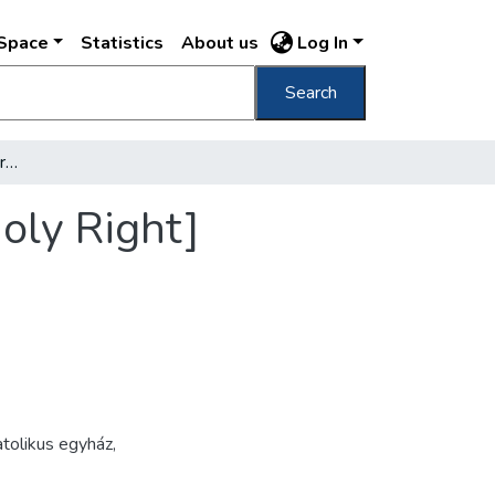
DSpace
Statistics
About us
Log In
Search
[Szent Jobb körmenet] [Procession of the Holy Right]
oly Right]
atolikus egyház
,