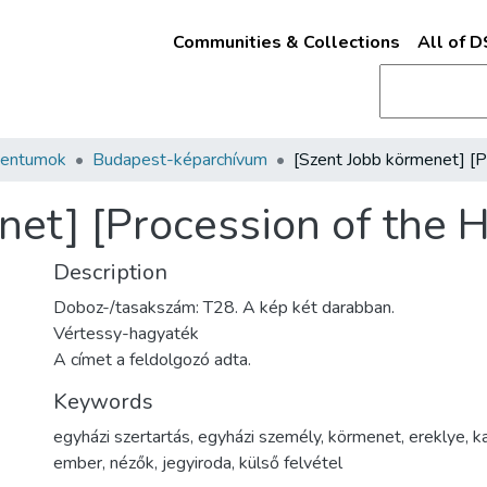
Communities & Collections
All of 
mentumok
Budapest-képarchívum
net] [Procession of the H
Description
Doboz-/tasakszám: T28. A kép két darabban.
Vértessy-hagyaték
A címet a feldolgozó adta.
Keywords
egyházi szertartás
,
egyházi személy
,
körmenet
,
ereklye
,
k
ember
,
nézők
,
jegyiroda
,
külső felvétel