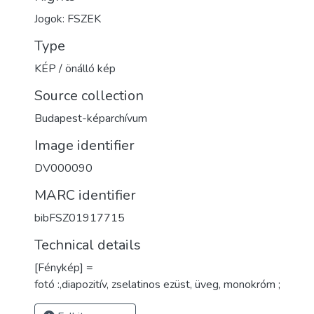
Jogok: FSZEK
Type
KÉP / önálló kép
Source collection
Budapest-képarchívum
Image identifier
DV000090
MARC identifier
bibFSZ01917715
Technical details
[Fénykép] =
fotó :,diapozitív, zselatinos ezüst, üveg, monokróm ;