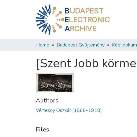
B
UDAPEST
E
LECTRONIC
A
RCHIVE
Home
Budapest Gyűjtemény
Képi doku
[Szent Jobb körme
Authors
Vértessy Oszkár (1866-1918)
Files