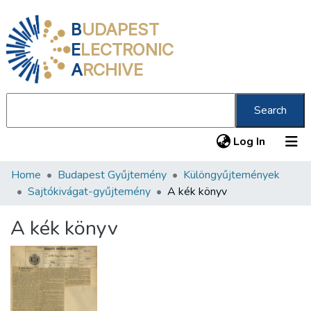
B
UDAPEST
E
LECTRONIC
A
RCHIVE
Search
(current
Log In
Home
Budapest Gyűjtemény
Különgyűjtemények
Communities & Collections
Sajtókivágat-gyűjtemény
A kék könyv
All of DSpace
A kék könyv
Statistics
About us