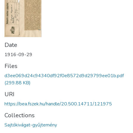
Date
1916-09-29
Files
d3ee069d24c94340df92f0e8572d9d29799ee01b.pdf
(299.88 KB)
URI
https://bea.fszek.hu/handle/20.500.14711/121975
Collections
Sajtókivágat-gyűjtemény