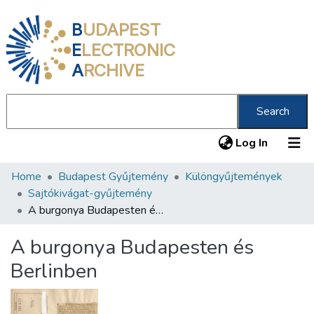
B
UDAPEST
E
LECTRONIC
A
RCHIVE
Search
(current
Log In
Home
Budapest Gyűjtemény
Különgyűjtemények
Communities & Collections
Sajtókivágat-gyűjtemény
All of DSpace
A burgonya Budapesten és Berlinben
Statistics
A burgonya Budapesten és
About us
Berlinben