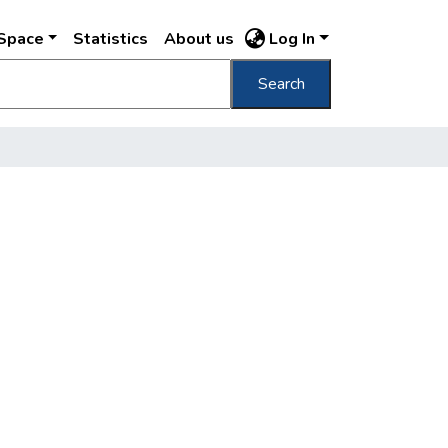
DSpace
Statistics
About us
Log In
Search