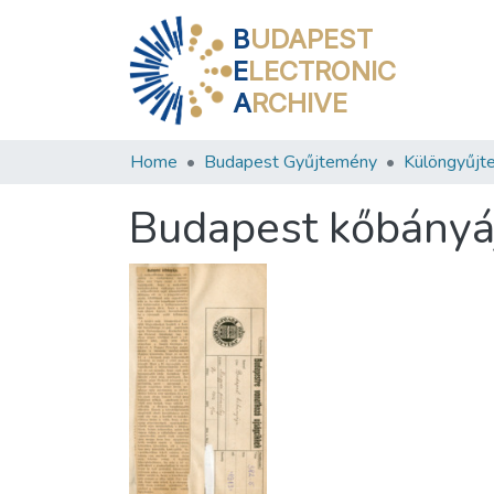
B
UDAPEST
E
LECTRONIC
A
RCHIVE
Home
Budapest Gyűjtemény
Különgyűjt
Budapest kőbányá