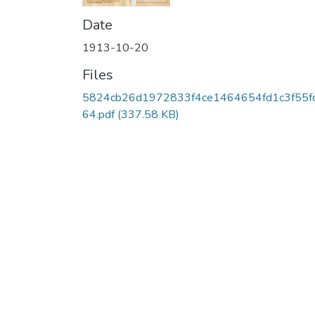
Date
1913-10-20
Files
5824cb26d1972833f4ce1464654fd1c3f55f
64.pdf
(337.58 KB)