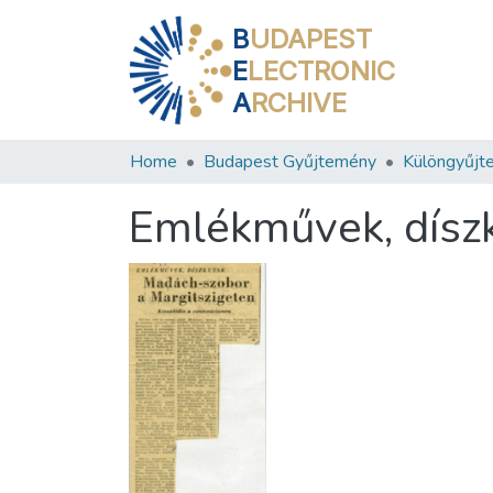
B
UDAPEST
E
LECTRONIC
A
RCHIVE
Home
Budapest Gyűjtemény
Különgyűjt
Emlékművek, díszk