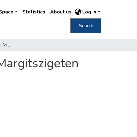
DSpace
Statistics
About us
Log In
Search
Emlékművek, díszkutak : Madách-szobor a Margitszigeten
Margitszigeten