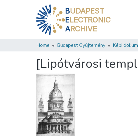
B
UDAPEST
E
LECTRONIC
A
RCHIVE
Home
Budapest Gyűjtemény
Képi doku
[Lipótvárosi templ