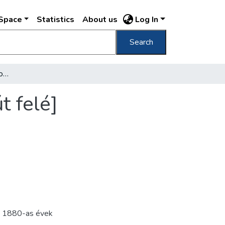
DSpace
Statistics
About us
Log In
Search
[Lipótvárosi templom] [Homlokzat a Váczi út felé]
t felé]
,
1880-as évek