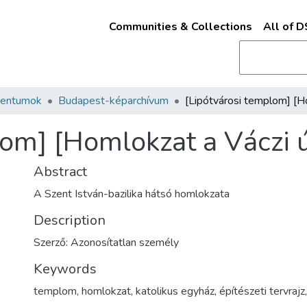
Communities & Collections
All of 
mentumok
Budapest-képarchívum
om] [Homlokzat a Váczi ú
Abstract
A Szent István-bazilika hátsó homlokzata
Description
Szerző: Azonosítatlan személy
Keywords
templom
,
homlokzat
,
katolikus egyház
,
építészeti tervrajz