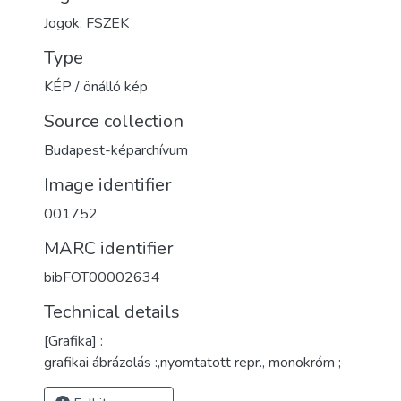
Jogok: FSZEK
Type
KÉP / önálló kép
Source collection
Budapest-képarchívum
Image identifier
001752
MARC identifier
bibFOT00002634
Technical details
[Grafika] :
grafikai ábrázolás :,nyomtatott repr., monokróm ;