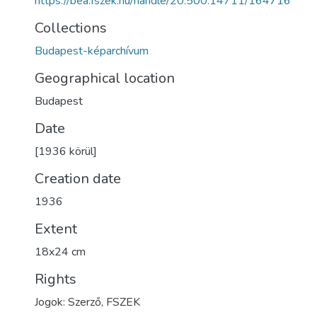
https://bea.fszek.hu/handle/20.500.14711/164716
Collections
Budapest-képarchívum
Geographical location
Budapest
Date
[1936 körül]
Creation date
1936
Extent
18x24 cm
Rights
Jogok: Szerző, FSZEK