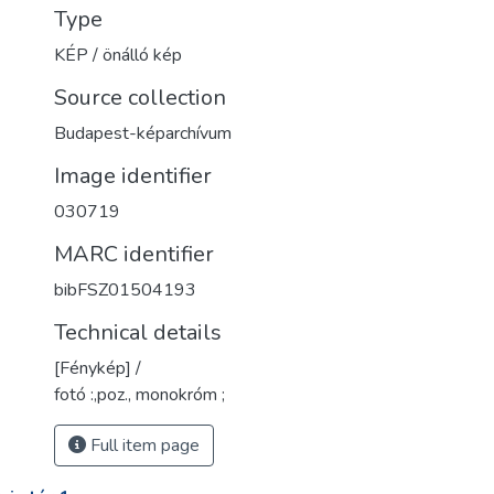
Type
KÉP / önálló kép
Source collection
Budapest-képarchívum
Image identifier
030719
MARC identifier
bibFSZ01504193
Technical details
[Fénykép] /
fotó :,poz., monokróm ;
Full item page