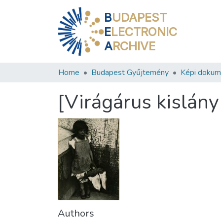
B
UDAPEST
E
LECTRONIC
A
RCHIVE
Home
Budapest Gyűjtemény
Képi doku
[Virágárus kislány
Authors