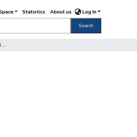
DSpace
Statistics
About us
Log In
Search
[Virágárus kislány a Margit körúton]