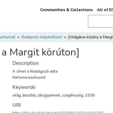
Communities & Collections
All of 
mentumok
Budapest-képarchívum
 a Margit körúton]
Description
A címet a feldolgozó adta
Kartonra kasírozott
Keywords
virág
,
árusítás
,
lánygyermek
,
szegénység
,
1936
URI