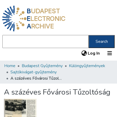
B
UDAPEST
E
LECTRONIC
A
RCHIVE
Search
(current
Log In
Home
Budapest Gyűjtemény
Különgyűjtemények
Communities & Collections
Sajtókivágat-gyűjtemény
All of DSpace
A százéves Fővárosi Tűzoltóság
Statistics
A százéves Fővárosi Tűzoltóság
About us