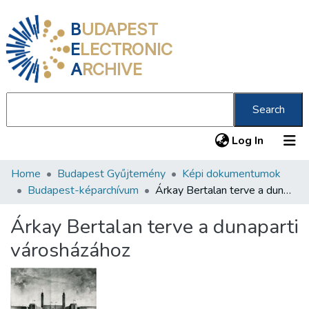
B
UDAPEST
E
LECTRONIC
A
RCHIVE
Search
(current
Log In
Home
Budapest Gyűjtemény
Képi dokumentumok
Communities & Collections
Budapest-képarchívum
Árkay Bertalan terve a dunaparti városházához
All of DSpace
Árkay Bertalan terve a dunaparti
Statistics
városházához
About us