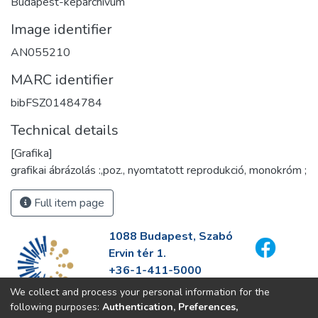
Budapest-képarchívum
Image identifier
AN055210
MARC identifier
bibFSZ01484784
Technical details
[Grafika]
grafikai ábrázolás :,poz., nyomtatott reprodukció, monokróm ;
Full item page
1088 Budapest, Szabó
Ervin tér 1.
+36-1-411-5000
info@fszek.hu
We collect and process your personal information for the
https://fszek.hu
following purposes:
Authentication, Preferences,