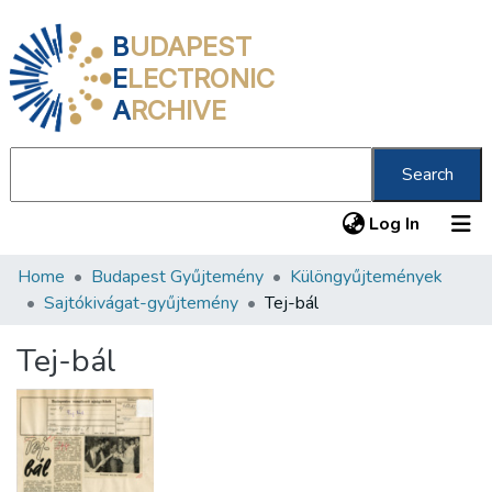
B
UDAPEST
E
LECTRONIC
A
RCHIVE
Search
(current
Log In
Home
Budapest Gyűjtemény
Különgyűjtemények
Communities & Collections
Sajtókivágat-gyűjtemény
Tej-bál
All of DSpace
Tej-bál
Statistics
About us