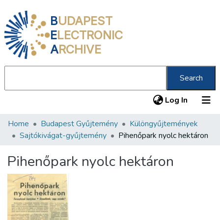
B
UDAPEST
E
LECTRONIC
A
RCHIVE
Search
(current
Log In
Home
Budapest Gyűjtemény
Különgyűjtemények
Communities & Collections
Sajtókivágat-gyűjtemény
Pihenőpark nyolc hektáron
All of DSpace
Pihenőpark nyolc hektáron
Statistics
About us