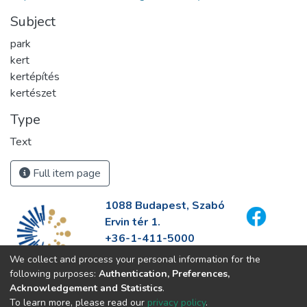
Subject
park
kert
kertépítés
kertészet
Type
Text
Full item page
1088 Budapest, Szabó
Ervin tér 1.
+36-1-411-5000
info@fszek.hu
We collect and process your personal information for the
https://fszek.hu
following purposes:
Authentication, Preferences,
Acknowledgement and Statistics
.
To learn more, please read our
privacy policy
.