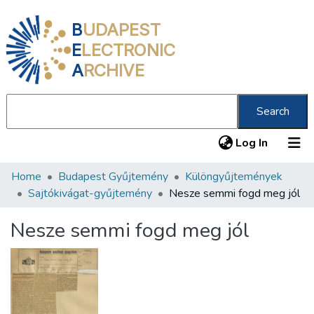
B
UDAPEST
E
LECTRONIC
A
RCHIVE
Search
(current
Log In
Home
Budapest Gyűjtemény
Különgyűjtemények
Communities & Collections
Sajtókivágat-gyűjtemény
Nesze semmi fogd meg jól
All of DSpace
Nesze semmi fogd meg jól
Statistics
About us