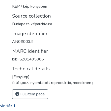
KÉP / kép könyvben
Source collection
Budapest-képarchívum
Image identifier
AN060033
MARC identifier
bibFSZ01495986
Technical details
[Fénykép]
fotó :,poz., nyomtatott reprodukció, monokróm ;
Full item page
in tér 1.