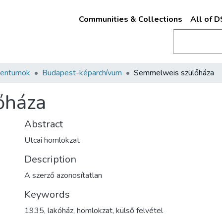
Communities & Collections
All of 
mentumok
Budapest-képarchívum
Semmelweis szülőháza
őháza
Abstract
Utcai homlokzat
Description
A szerző azonosítatlan
Keywords
1935
,
lakóház
,
homlokzat
,
külső felvétel