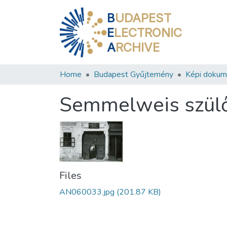
B
UDAPEST
E
LECTRONIC
A
RCHIVE
Home
Budapest Gyűjtemény
Képi doku
Semmelweis szül
Files
AN060033.jpg
(201.87 KB)