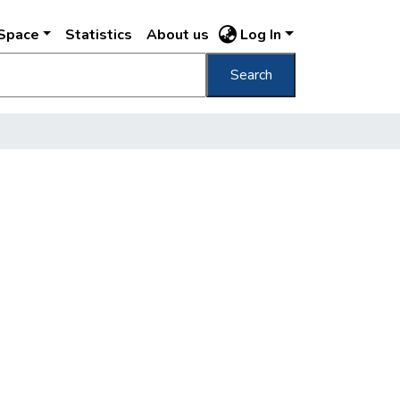
DSpace
Statistics
About us
Log In
Search