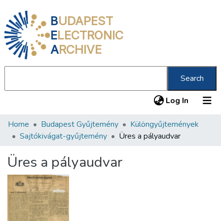
B
UDAPEST
E
LECTRONIC
A
RCHIVE
Search
(current
Log In
Home
Budapest Gyűjtemény
Különgyűjtemények
Communities & Collections
Sajtókivágat-gyűjtemény
Üres a pályaudvar
All of DSpace
Üres a pályaudvar
Statistics
About us