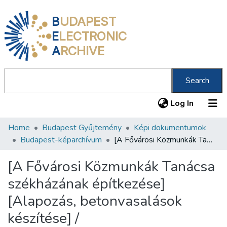
B
UDAPEST
E
LECTRONIC
A
RCHIVE
Search
(current
Log In
Home
Budapest Gyűjtemény
Képi dokumentumok
Communities & Collections
Budapest-képarchívum
[A Fővárosi Közmunkák Tanácsa székházának építkezése] [Alapozás, betonvasalások készítése] /
All of DSpace
[A Fővárosi Közmunkák Tanácsa
Statistics
székházának építkezése]
About us
[Alapozás, betonvasalások
készítése] /