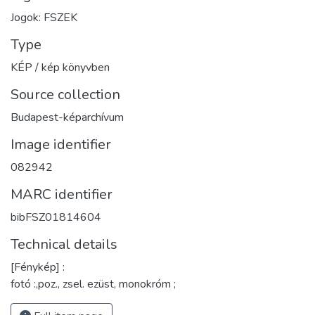
Jogok: FSZEK
Type
KÉP / kép könyvben
Source collection
Budapest-képarchívum
Image identifier
082942
MARC identifier
bibFSZ01814604
Technical details
[Fénykép] :
fotó :,poz., zsel. ezüst, monokróm ;