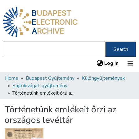
B
UDAPEST
E
LECTRONIC
A
RCHIVE
Search
(current
Log In
Home
Budapest Gyűjtemény
Különgyűjtemények
Communities & Collections
Sajtókivágat-gyűjtemény
All of DSpace
Történetünk emlékeit őrzi az országos levéltár
Statistics
Történetünk emlékeit őrzi az
About us
országos levéltár