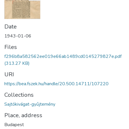
Date
1943-01-06
Files
f296b8a582562ee019e66ab1489cd0145279827e.pdf
(313.27 KB)
URI
https://bea.fszek.hu/handle/20.500.14711/107220
Collections
Sajtókivágat-gyűjtemény
Place, address
Budapest