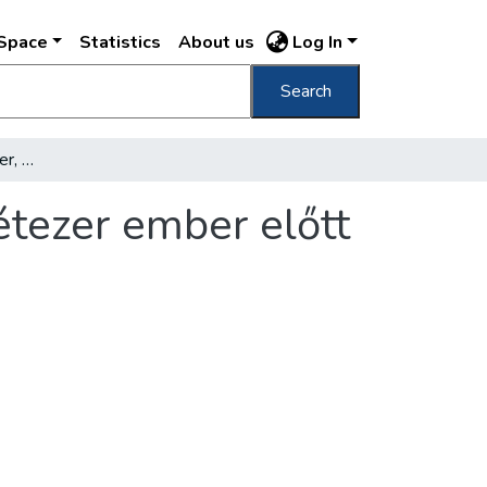
DSpace
Statistics
About us
Log In
Search
Budapesten nyolcvanezer, Csepelen tizenkétezer ember előtt beszélt Rákosi Mátyás
tezer ember előtt