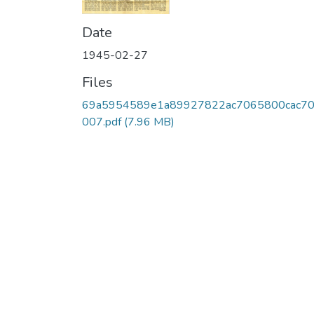
Date
1945-02-27
Files
69a5954589e1a89927822ac7065800cac70
007.pdf
(7.96 MB)