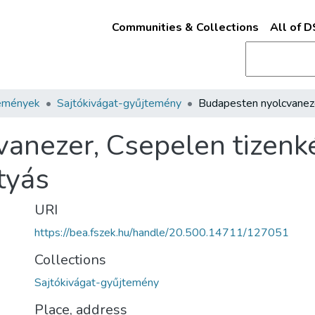
Communities & Collections
All of 
emények
Sajtókivágat-gyűjtemény
anezer, Csepelen tizenké
tyás
URI
https://bea.fszek.hu/handle/20.500.14711/127051
Collections
Sajtókivágat-gyűjtemény
Place, address