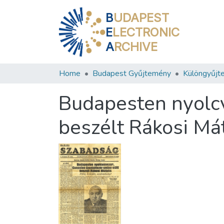
B
UDAPEST
E
LECTRONIC
A
RCHIVE
Home
Budapest Gyűjtemény
Különgyűjt
Budapesten nyolcv
beszélt Rákosi Má