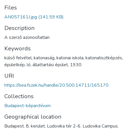
Files
AN057161J.jpg
(141.59 KB)
Description
A szerző azonosítatlan
Keywords
külső felvétel
,
katonaság
,
katonai iskola
,
katonatisztképzés
,
épületkép
,
ló
,
állattartási épület
,
1930
URI
https://bea.fszek.hu/handle/20.500.14711/165170
Collections
Budapest-képarchívum
Geographical location
Budapest. 8. kerület. Ludovika tér 2-6. Ludovika Campus.