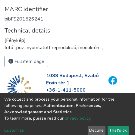
MARC identifier
bibFSZ01526241
Technical details
[Fénykép]
fotó :,poz., nyomtatott reprodukció, monokróm ;
Full item page
1088 Budapest, Szabó
Ervin tér 1.
+36-1-411-5000
info@fszek.hu
We collect and process your personal information for the
https://fszek.hu
following purposes:
Authentication, Preferences,
Acknowledgement and Statistics
.
To learn more, please read our
privacy policy
.
Customize
Decline
That's ok