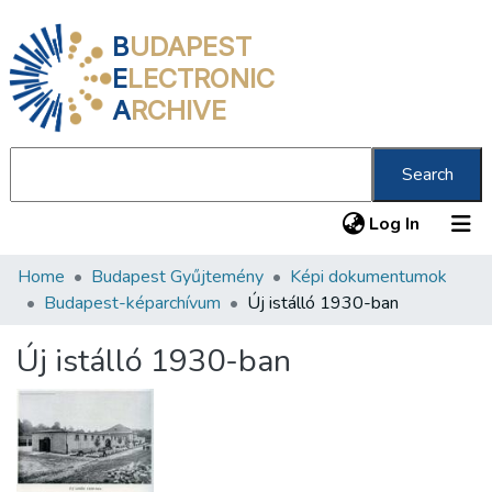
B
UDAPEST
E
LECTRONIC
A
RCHIVE
Search
(current
Log In
Home
Budapest Gyűjtemény
Képi dokumentumok
Communities & Collections
Budapest-képarchívum
Új istálló 1930-ban
All of DSpace
Új istálló 1930-ban
Statistics
About us