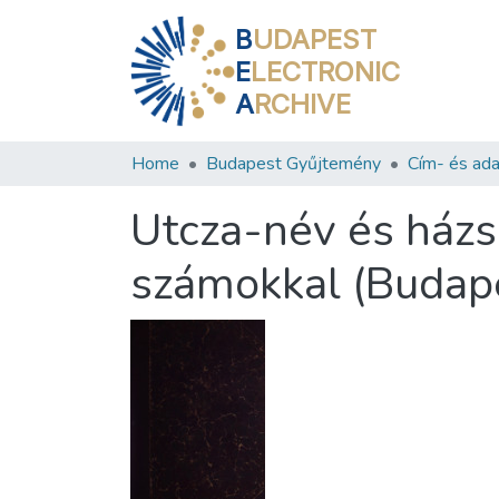
B
UDAPEST
E
LECTRONIC
A
RCHIVE
Home
Budapest Gyűjtemény
Cím- és ada
Utcza-név és házs
számokkal (Budap