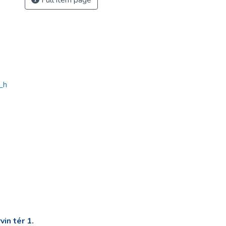
Full item page
_h
in tér 1.