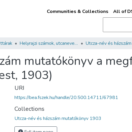
Communities & Collections
All of 
ttárak
Helyrajzi számok, utcanevek és házszámok mutatói 1879-1924
zám mutatókönyv a megfel
est, 1903)
URI
https://bea.fszek.hu/handle/20.500.14711/67981
Collections
Utcza-név és házszám mutatókönyv 1903