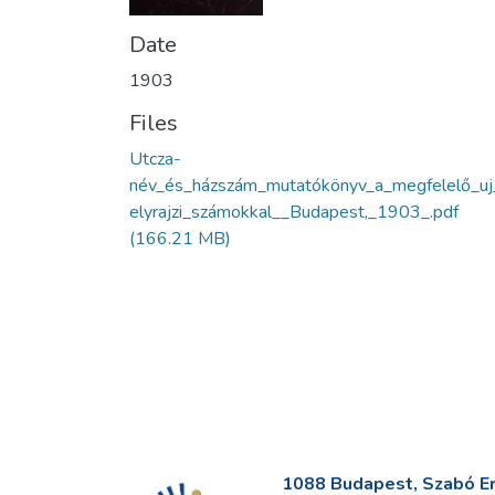
Date
1903
Files
Utcza-
név_és_házszám_mutatókönyv_a_megfelelő_uj
elyrajzi_számokkal__Budapest,_1903_.pdf
(166.21 MB)
1088 Budapest, Szabó Erv