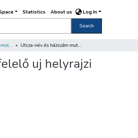
DSpace
Statistics
About us
Log In
Search
Utcza-név és házszám mutatókönyv 1903
Utcza-név és házszám mutatókönyv a megfelelő uj helyrajzi számokkal (Budapest, 1903)
elő uj helyrajzi