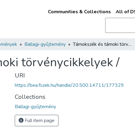
Communities & Collections
All of 
emények
Ballagi-gyűjtemény
Tárnokszék és tárnoki törvénycikkelyek /
oki törvénycikkelyek /
URI
https://bea.fszek.hu/handle/20.500.14711/177329
Collections
Ballagi-gyűjtemény
Full item page