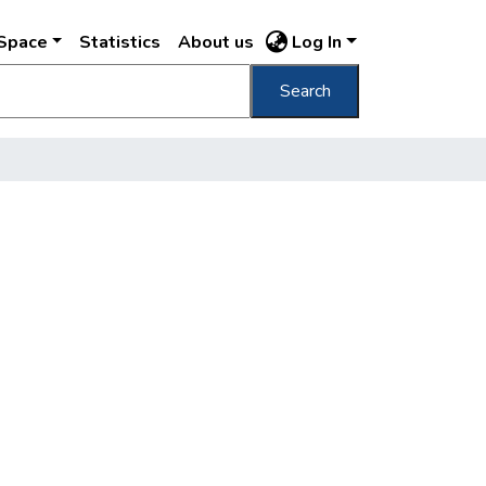
DSpace
Statistics
About us
Log In
Search