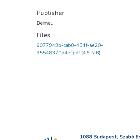
Publisher
Beimel,
Files
6077949b-cab0-454f-ae20-
35548370d4ef.pdf
(4.9 MB)
1088 Budapest, Szabó Erv