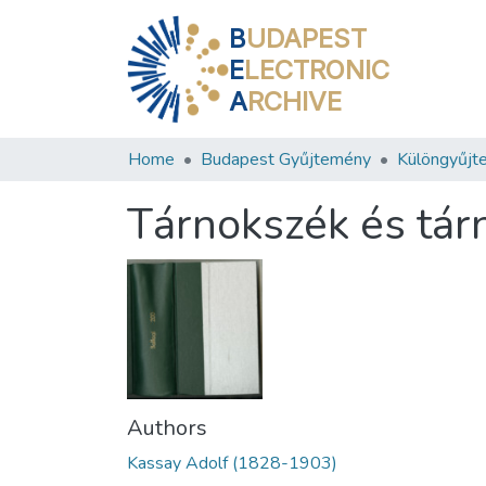
B
UDAPEST
E
LECTRONIC
A
RCHIVE
Home
Budapest Gyűjtemény
Különgyűjt
Tárnokszék és tárn
Authors
Kassay Adolf (1828-1903)