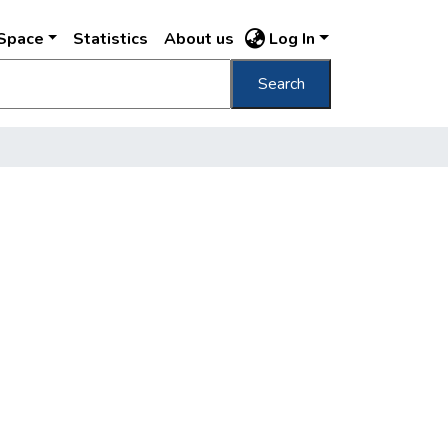
DSpace
Statistics
About us
Log In
Search