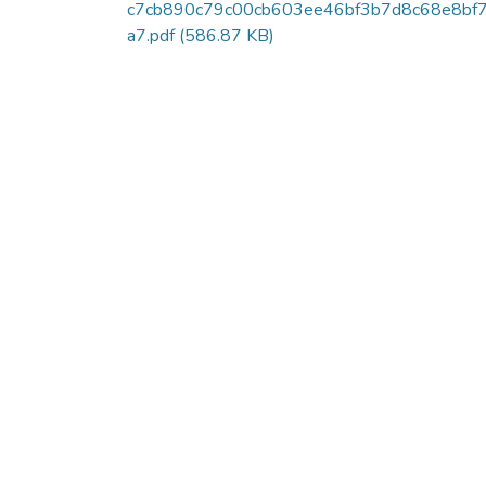
c7cb890c79c00cb603ee46bf3b7d8c68e8bf
a7.pdf
(586.87 KB)