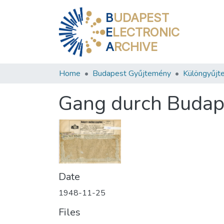
B
UDAPEST
E
LECTRONIC
A
RCHIVE
Home
Budapest Gyűjtemény
Különgyűjt
Gang durch Budap
Date
1948-11-25
Files