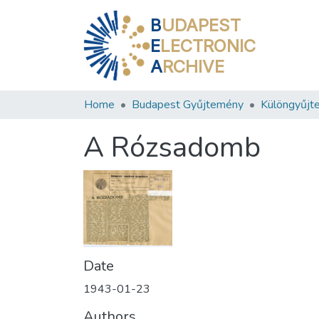
B
UDAPEST
E
LECTRONIC
A
RCHIVE
Home
Budapest Gyűjtemény
Különgyűjt
A Rózsadomb
Date
1943-01-23
Authors