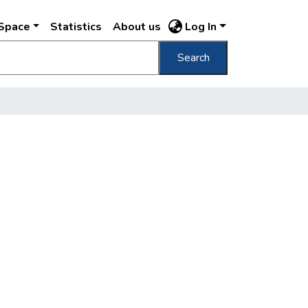
DSpace
Statistics
About us
Log In
Search