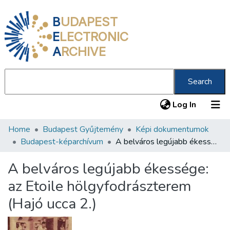
B
UDAPEST
E
LECTRONIC
A
RCHIVE
Search
(current
Log In
Home
Budapest Gyűjtemény
Képi dokumentumok
Communities & Collections
Budapest-képarchívum
A belváros legújabb ékessége: az Etoile hölgyfodrászterem (Hajó ucca 2.)
All of DSpace
A belváros legújabb ékessége:
Statistics
az Etoile hölgyfodrászterem
About us
(Hajó ucca 2.)