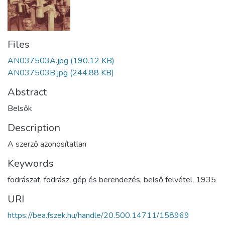
Files
AN037503A.jpg
(190.12 KB)
AN037503B.jpg
(244.88 KB)
Abstract
Belsők
Description
A szerző azonosítatlan
Keywords
fodrászat
,
fodrász
,
gép és berendezés
,
belső felvétel
,
1935
URI
https://bea.fszek.hu/handle/20.500.14711/158969