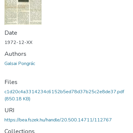
Date
1972-12-XX
Authors
Galsai Pongrác
Files
c1d20c4a3314234c6152b5ed78d37b25c2e8de37.pdf
(850.18 KB)
URI
https://bea.fszek.hu/handle/20.500.14711/112767
Collections