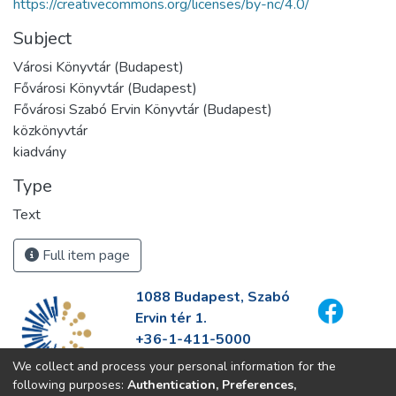
https://creativecommons.org/licenses/by-nc/4.0/
Subject
Városi Könyvtár (Budapest)
Fővárosi Könyvtár (Budapest)
Fővárosi Szabó Ervin Könyvtár (Budapest)
közkönyvtár
kiadvány
Type
Text
Full item page
1088 Budapest, Szabó
Ervin tér 1.
+36-1-411-5000
info@fszek.hu
We collect and process your personal information for the
https://fszek.hu
following purposes:
Authentication, Preferences,