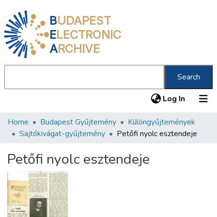
B
UDAPEST
E
LECTRONIC
A
RCHIVE
Search
(current
Log In
Home
Budapest Gyűjtemény
Különgyűjtemények
Communities & Collections
Sajtókivágat-gyűjtemény
Petőfi nyolc esztendeje
All of DSpace
Petőfi nyolc esztendeje
Statistics
About us