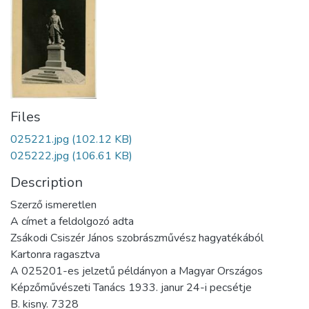
Files
025221.jpg
(102.12 KB)
025222.jpg
(106.61 KB)
Description
Szerző ismeretlen
A címet a feldolgozó adta
Zsákodi Csiszér János szobrászművész hagyatékából
Kartonra ragasztva
A 025201-es jelzetű példányon a Magyar Országos
Képzőművészeti Tanács 1933. janur 24-i pecsétje
B. kisny. 7328