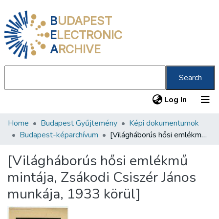
B
UDAPEST
E
LECTRONIC
A
RCHIVE
Search
(current
Log In
Home
Budapest Gyűjtemény
Képi dokumentumok
Communities & Collections
Budapest-képarchívum
[Világháborús hősi emlékmű mintája, Zsákodi Csiszér János munkája, 1933 körül]
All of DSpace
[Világháborús hősi emlékmű
Statistics
mintája, Zsákodi Csiszér János
About us
munkája, 1933 körül]