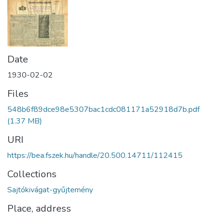
Date
1930-02-02
Files
548b6f89dce98e5307bac1cdc081171a52918d7b.pdf
(1.37 MB)
URI
https://bea.fszek.hu/handle/20.500.14711/112415
Collections
Sajtókivágat-gyűjtemény
Place, address