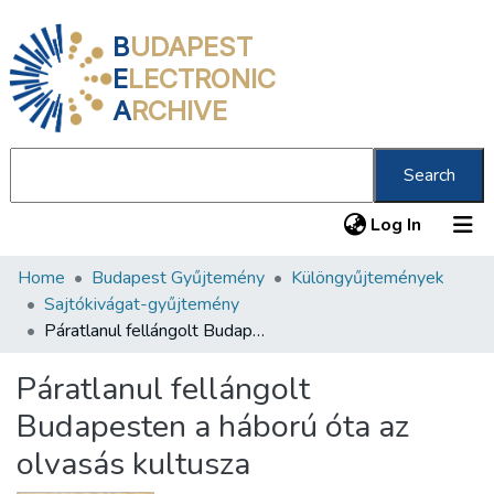
B
UDAPEST
E
LECTRONIC
A
RCHIVE
Search
(current
Log In
Home
Budapest Gyűjtemény
Különgyűjtemények
Communities & Collections
Sajtókivágat-gyűjtemény
All of DSpace
Páratlanul fellángolt Budapesten a háború óta az olvasás kultusza
Statistics
Páratlanul fellángolt
About us
Budapesten a háború óta az
olvasás kultusza