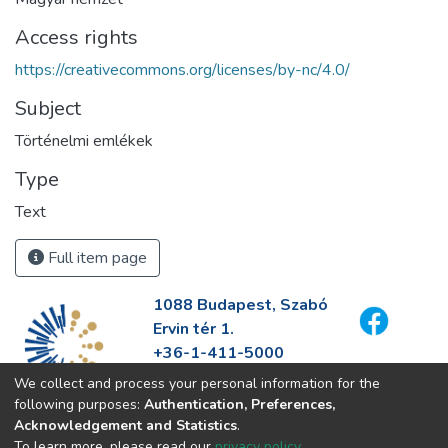
Access rights
https://creativecommons.org/licenses/by-nc/4.0/
Subject
Történelmi emlékek
Type
Text
Full item page
1088 Budapest, Szabó
Ervin tér 1.
+36-1-411-5000
info@fszek.hu
We collect and process your personal information for the
https://fszek.hu
following purposes:
Authentication, Preferences,
Acknowledgement and Statistics
.
To learn more, please read our
privacy policy
.