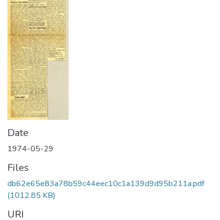
Date
1974-05-29
Files
db62e65e83a78b59c44eec10c1a139d9d95b211a.pdf
(1012.85 KB)
URI