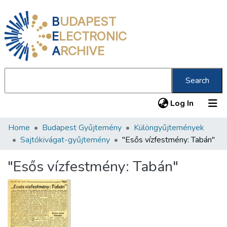
B
UDAPEST
E
LECTRONIC
A
RCHIVE
Search
(current
Log In
Home
Budapest Gyűjtemény
Különgyűjtemények
Communities & Collections
Sajtókivágat-gyűjtemény
"Esős vízfestmény: Tabán"
All of DSpace
"Esős vízfestmény: Tabán"
Statistics
About us