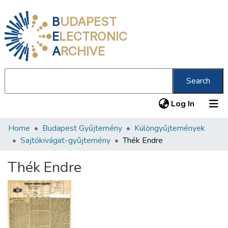
B
UDAPEST
E
LECTRONIC
A
RCHIVE
Search
(current
Log In
Home
Budapest Gyűjtemény
Különgyűjtemények
Communities & Collections
Sajtókivágat-gyűjtemény
Thék Endre
All of DSpace
Thék Endre
Statistics
About us