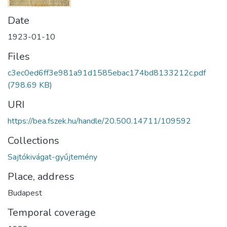
Date
1923-01-10
Files
c3ec0ed6ff3e981a91d1585ebac174bd8133212c.pdf
(798.69 KB)
URI
https://bea.fszek.hu/handle/20.500.14711/109592
Collections
Sajtókivágat-gyűjtemény
Place, address
Budapest
Temporal coverage