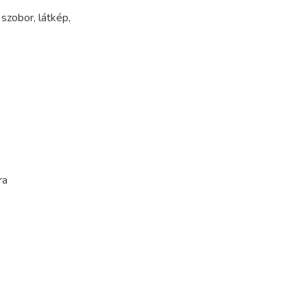
,
szobor
,
látkép
,
ra