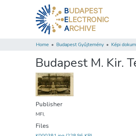
B
UDAPEST
E
LECTRONIC
A
RCHIVE
Home
Budapest Gyűjtemény
Képi doku
Budapest M. Kir. Te
Publisher
MFI,
Files
K000381.jpg
(228.96 KB)