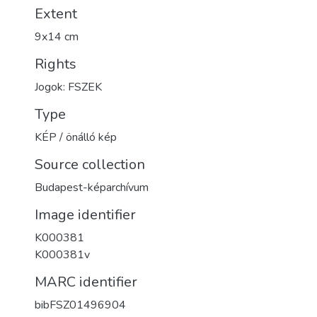
Extent
9x14 cm
Rights
Jogok: FSZEK
Type
KÉP / önálló kép
Source collection
Budapest-képarchívum
Image identifier
K000381
K000381v
MARC identifier
bibFSZ01496904