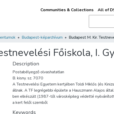
Communities & Collections
All of 
mentumok
Budapest-képarchívum
stnevelési Főiskola, I. Győ
Description
Postabélyegző olvashatatlan
B. kisny. sz. 7070
A Testnevelési Egyetem kertjében Toldi Miklós (és Kinizs
állnak. A TF legrégebbi épülete a Hauszmann Alajos által
ben elkészült (1987-től városképileg védetté nyilvánítot
a kert felől szemből
Keywords