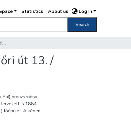
DSpace
Statistics
About us
Log In
Search
Budapest M. Kir. Testnevelési Főiskola, I. Győri út 13. /
ri út 13. /
i Pál) bronzszobrai
 tervezett, s 1884-
t) főépület. A képen