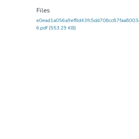
Files
e0ead1a056a9ef8d43fc5dd708cc87faa8003
6.pdf
(553.29 KB)