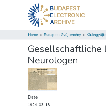
B
UDAPEST
E
LECTRONIC
A
RCHIVE
Home
Budapest Gyűjtemény
Különgyűjt
Gesellschaftliche 
Neurologen
Date
1924-03-18