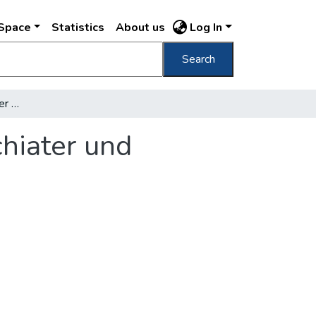
DSpace
Statistics
About us
Log In
Search
Gesellschaftliche Liga der ungarischen Psichiater und Neurologen
chiater und