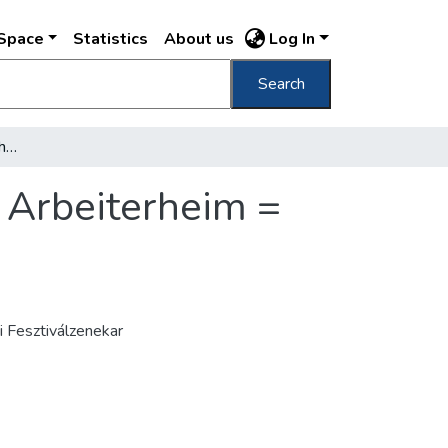
DSpace
Statistics
About us
Log In
Search
Somogyi Béla Munkásotthon Somogyi Béla Arbeiterheim = Somogyi Béla Maison des Travailleurs
 Arbeiterheim =
 Fesztiválzenekar