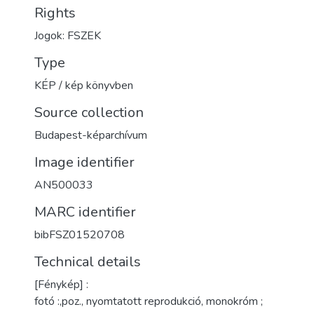
Rights
Jogok: FSZEK
Type
KÉP / kép könyvben
Source collection
Budapest-képarchívum
Image identifier
AN500033
MARC identifier
bibFSZ01520708
Technical details
[Fénykép] :
fotó :,poz., nyomtatott reprodukció, monokróm ;