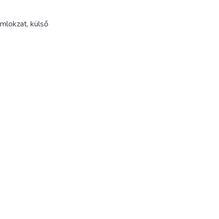
mlokzat
,
külső