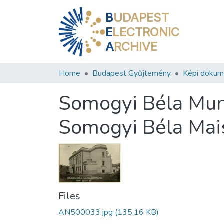
B
UDAPEST
E
LECTRONIC
A
RCHIVE
Home
Budapest Gyűjtemény
Képi doku
Somogyi Béla Mun
Somogyi Béla Mais
Files
AN500033.jpg
(135.16 KB)